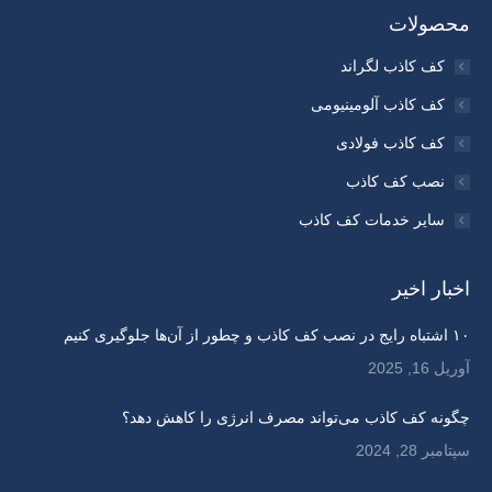
opens
opens
opens
opens
محصولات
in
in
in
in
کف کاذب لگراند
new
new
new
new
کف کاذب آلومینیومی
window
window
window
window
کف کاذب فولادی
نصب کف کاذب
سایر خدمات کف کاذب
اخبار اخیر
۱۰ اشتباه رایج در نصب کف کاذب و چطور از آن‌ها جلوگیری کنیم
آوریل 16, 2025
چگونه کف کاذب می‌تواند مصرف انرژی را کاهش دهد؟
سپتامبر 28, 2024