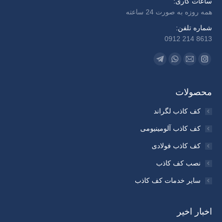
ساعات کاری:
همه روزه به صورت 24 ساعته
شماره تلفن:
8613 214 0912
Find us on:
Telegram
Whatsapp
Instagram
Mail
page
page
page
page
opens
opens
opens
opens
محصولات
in
in
in
in
کف کاذب لگراند
new
new
new
new
کف کاذب آلومینیومی
window
window
window
window
کف کاذب فولادی
نصب کف کاذب
سایر خدمات کف کاذب
اخبار اخیر