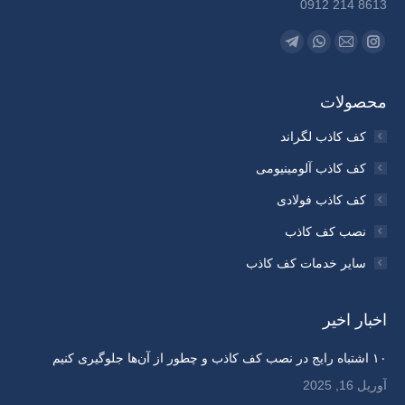
8613 214 0912
Find us on:
Telegram
Whatsapp
Instagram
Mail
page
page
page
page
opens
opens
opens
opens
محصولات
in
in
in
in
کف کاذب لگراند
new
new
new
new
کف کاذب آلومینیومی
window
window
window
window
کف کاذب فولادی
نصب کف کاذب
سایر خدمات کف کاذب
اخبار اخیر
۱۰ اشتباه رایج در نصب کف کاذب و چطور از آن‌ها جلوگیری کنیم
آوریل 16, 2025