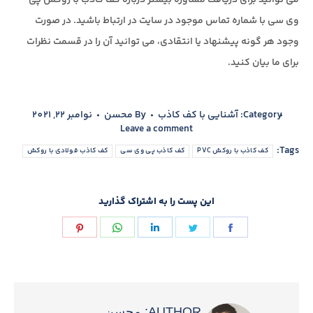
وی سی با شماره تماس موجود در سایت در ارتباط باشید. در صورت
وجود هر گونه پیشنهاد یا انتقادی، می توانید آن را در قسمت نظرات
برای ما بیان کنید.
Category:
آشنایی با کف کاذب
By
محسن
نوامبر 22, 2021
Leave a comment
Tags:
کف کاذب با روکش PVC
کف کاذب پی وی سی
کف کاذب فولادی با روکش
این پست را به اشتراک گذارید
Share
Share
Share
Share
Share
on
on
on
on
on
Pinterest
WhatsApp
LinkedIn
Twitter
Facebook
AUTHOR:
محسن