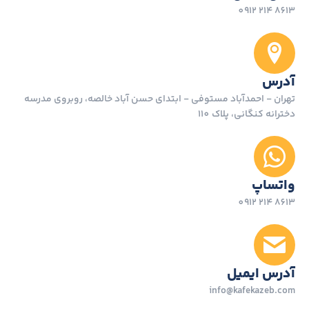
8613 214 0912
آدرس
تهران - احمدآباد مستوفی - ابتدای حسن آباد خالصه، روبروی مدرسه
دخترانه کنگانی، پلاک 110
واتساپ
8613 214 0912
آدرس ایمیل
info@kafekazeb.com