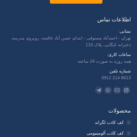
اطلاعات تماس
نشانی:
تهران - احمدآباد مستوفی - ابتدای حسن آباد خالصه، روبروی مدرسه
دخترانه کنگانی، پلاک 110
ساعات کاری:
همه روزه به صورت 24 ساعته
شماره تلفن:
8613 214 0912
Find us on:
Telegram
Whatsapp
Instagram
Mail
page
page
page
page
opens
opens
opens
opens
محصولات
in
in
in
in
کف کاذب لگراند
new
new
new
new
کف کاذب آلومینیومی
window
window
window
window